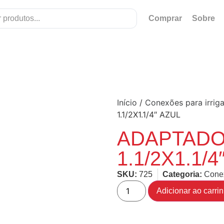
Comprar
Sobre
Início
/
Conexões para irrig
1.1/2X1.1/4″ AZUL
ADAPTADO
1.1/2X1.1/4
SKU:
725
Categoria:
Conex
Adicionar ao carri