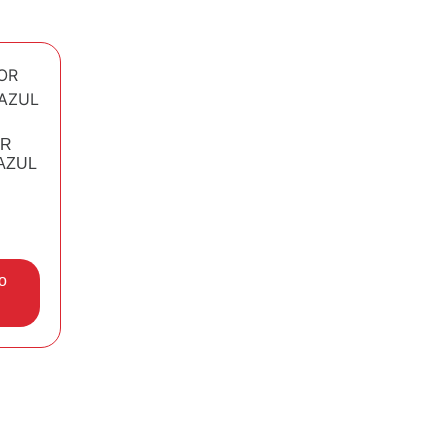
OR
 AZUL
o