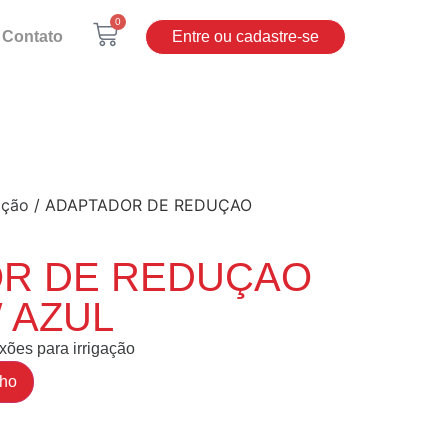
0
Contato
Entre ou cadastre-se
ação
/ ADAPTADOR DE REDUÇAO
R DE REDUÇAO
″ AZUL
ões para irrigação
nho