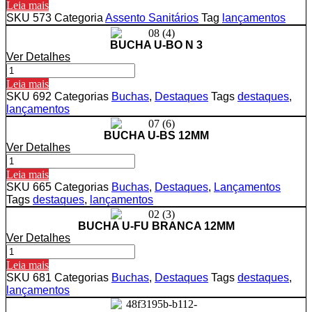
SANITÁRIO
Leia mais
SIMPLES
SKU
573
Categoria
Assento Sanitários
Tag
lançamentos
PRETO
quantidade
BUCHA U-BO N 3
Ver Detalhes
BUCHA
U-
Leia mais
BO
SKU
692
Categorias
Buchas
,
Destaques
Tags
destaques
,
N
lançamentos
3
quantidade
BUCHA U-BS 12MM
Ver Detalhes
BUCHA
U-
Leia mais
BS
SKU
665
Categorias
Buchas
,
Destaques
,
Lançamentos
12MM
Tags
destaques
,
lançamentos
quantidade
BUCHA U-FU BRANCA 12MM
Ver Detalhes
BUCHA
U-
Leia mais
FU
SKU
681
Categorias
Buchas
,
Destaques
Tags
destaques
,
BRANCA
lançamentos
12MM