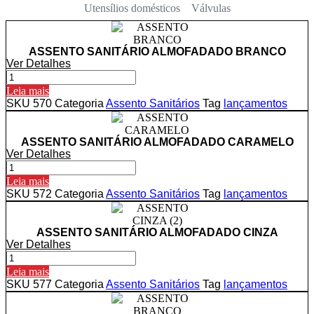
Utensílios domésticos
Válvulas
ASSENTO SANITÁRIO ALMOFADADO BRANCO
Ver Detalhes
ASSENTO
SANITÁRIO
Leia mais
ALMOFADADO
SKU
570
Categoria
Assento Sanitários
Tag
lançamentos
BRANCO
quantidade
ASSENTO SANITÁRIO ALMOFADADO CARAMELO
Ver Detalhes
ASSENTO
SANITÁRIO
Leia mais
ALMOFADADO
SKU
572
Categoria
Assento Sanitários
Tag
lançamentos
CARAMELO
quantidade
ASSENTO SANITÁRIO ALMOFADADO CINZA
Ver Detalhes
ASSENTO
SANITÁRIO
Leia mais
ALMOFADADO
SKU
577
Categoria
Assento Sanitários
Tag
lançamentos
CINZA
quantidade