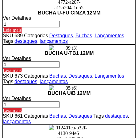
quantidade
BUCHA U-FU CINZA 12MM
Ver Detalhes
BUCHA
U-
Leia mais
FU
SKU
689
Categorias
Destaques
,
Buchas
,
Lançamentos
CINZA
Tags
destaques
,
lançamentos
12MM
quantidade
BUCHA U-TB1 12MM
Ver Detalhes
BUCHA
U-
Leia mais
TB1
SKU
673
Categorias
Buchas
,
Destaques
,
Lançamentos
12MM
Tags
destaques
,
lançamentos
quantidade
BUCHA U/B 12MM
Ver Detalhes
BUCHA
U/B
Leia mais
12MM
SKU
661
Categorias
Buchas
,
Destaques
Tags
destaques
,
quantidade
lançamentos