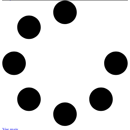
150
MM
(MOLDADO)
quantidade
Ver mais