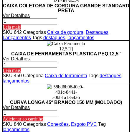
CAIXA COLETORA DE GORDURA GRANDE STANDARD
PRETA
Ver Detalhes
CAIXA
COLETORA
Leia mais
DE
SKU
642
Categorias
Caixa de gordura
,
Destaques
,
GORDURA
Lançamentos
Tags
destaques
,
lançamentos
GRANDE
STANDARD
PRETA
CAIXA DE FERRAMENTAS PLASTICA PEQ.12,5″
quantidade
Ver Detalhes
CAIXA
DE
Leia mais
FERRAMENTAS
SKU
450
Categoria
Caixa de ferramenta
Tags
destaques
,
PLASTICA
lançamentos
PEQ.12,5"
quantidade
CURVA LONGA 45º BRANCO 150 MM (MOLDADO)
Ver Detalhes
CURVA
LONGA
Adicionar ao carrinho
45º
SKU
840
Categorias
Conexões
,
Esgoto PVC
Tag
BRANCO
lançamentos