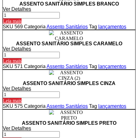
ASSENTO SANITÁRIO SIMPLES BRANCO
Ver Detalhes
ASSENTO
SANITÁRIO
Leia mais
SIMPLES
SKU
569
Categoria
Assento Sanitários
Tag
lançamentos
BRANCO
quantidade
ASSENTO SANITÁRIO SIMPLES CARAMELO
Ver Detalhes
ASSENTO
SANITÁRIO
Leia mais
SIMPLES
SKU
571
Categoria
Assento Sanitários
Tag
lançamentos
CARAMELO
quantidade
ASSENTO SANITÁRIO SIMPLES CINZA
Ver Detalhes
ASSENTO
SANITÁRIO
Leia mais
SIMPLES
SKU
575
Categoria
Assento Sanitários
Tag
lançamentos
CINZA
quantidade
ASSENTO SANITÁRIO SIMPLES PRETO
Ver Detalhes
ASSENTO