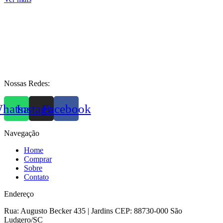
Nossas Redes:
hatsapp
Instagram
Facebook
Navegação
Home
Comprar
Sobre
Contato
Endereço
Rua: Augusto Becker 435 | Jardins CEP: 88730-000 São
Ludgero/SC