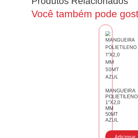
Produtos Relacionados
Você também pode gos
MANGUEIRA
POLIETILENO
1″X2,0
MM
50MT
AZUL
Adicionar