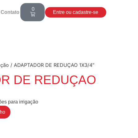
0
Contato
Entre ou cadastre-se
ação
/ ADAPTADOR DE REDUÇAO 1X3/4″
R DE REDUÇAO
es para irrigação
nho