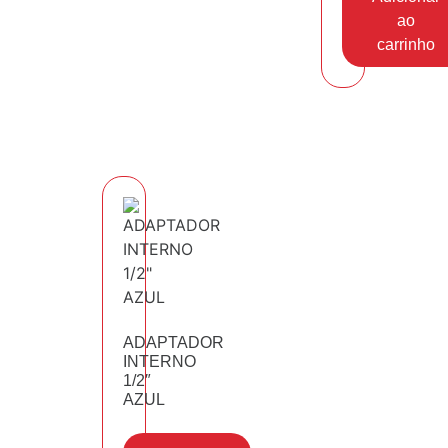
ao
carrinho
ADAPTADOR
INTERNO
1/2″
AZUL