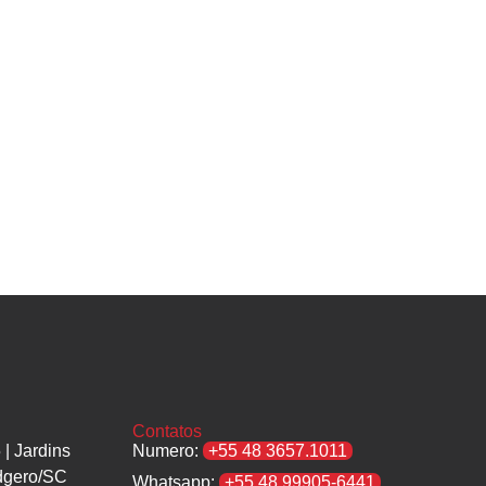
Contatos
| Jardins
Numero:
+55 48 3657.1011
dgero/SC
Whatsapp:
+55 48 99905-6441