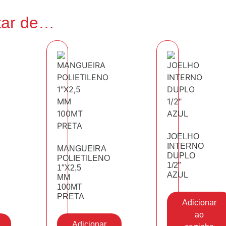
tar de…
JOELHO
INTERNO
MANGUEIRA
DUPLO
POLIETILENO
1/2″
1″X2,5
AZUL
MM
100MT
PRETA
Adicionar
ao
Adicionar