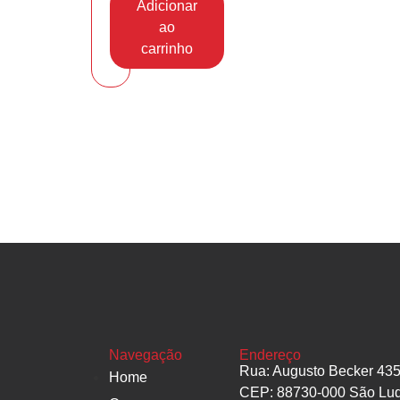
Adicionar
ao
carrinho
Navegação
Endereço
Rua: Augusto Becker 435 
Home
CEP: 88730-000 São Lu