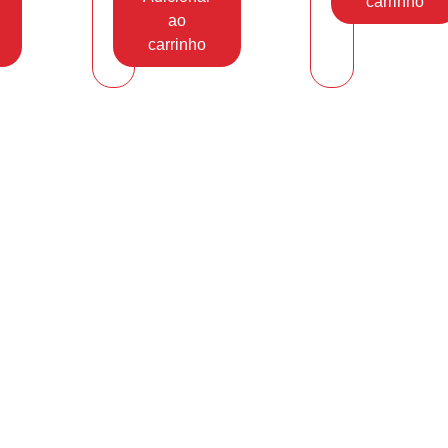
carrinho
ao
carrinho