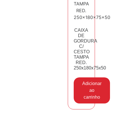
CAIXA
DE
GORDURA
C/
CESTO
TAMPA
RED.
250x180x75x50
Adicionar
ao
carrinho