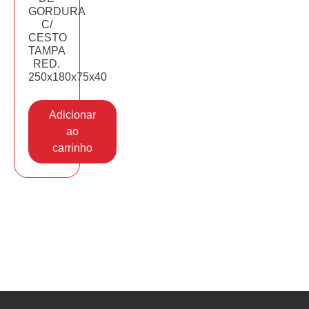
GORDURA
C/
CESTO
TAMPA
RED.
250x180x75x40
Adicionar
ao
carrinho