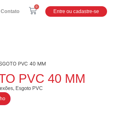
0
Contato
Entre ou cadastre-se
ESGOTO PVC 40 MM
TO PVC 40 MM
exões
,
Esgoto PVC
nho