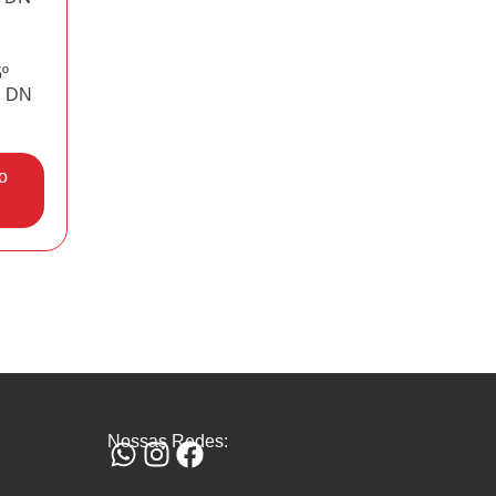
º
 DN
o
Nossas Redes: