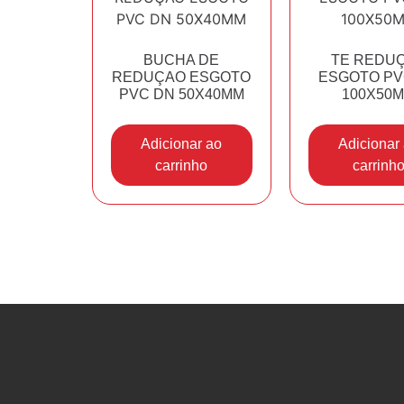
BUCHA DE
TE REDU
REDUÇAO ESGOTO
ESGOTO PV
PVC DN 50X40MM
100X50
Adicionar ao
Adicionar
carrinho
carrinh