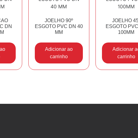
ÇAO
JOELHO 90º
JOELHO 45
C DN
ESGOTO PVC DN 40
ESGOTO PVC
MM
MM
100MM
 ao
Adicionar ao
Adicionar a
o
carrinho
carrinho