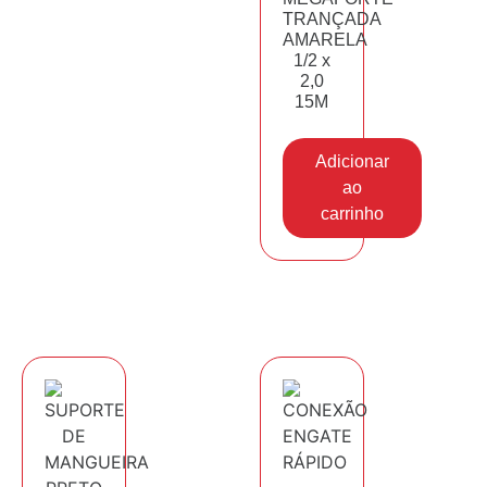
TRANÇADA
AMARELA
1/2 x
2,0
15M
Adicionar
ao
carrinho