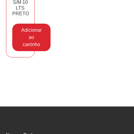
S/M 10
LTS
PRETO
Adicionar
ao
carrinho