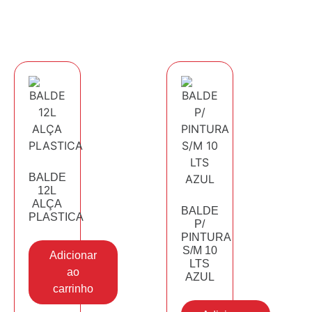
BALDE
12L
ALÇA
BALDE
PLASTICA
P/
PINTURA
S/M 10
Adicionar
LTS
ao
AZUL
carrinho