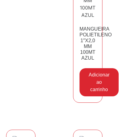
MANGUEIRA
POLIETILENO
1″X2,0
MM
100MT
AZUL
Adicionar
ao
carrinho