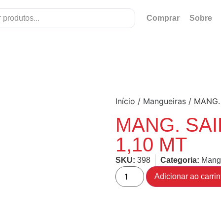
Comprar
Sobre
Início
/
Mangueiras
/ MANG.
MANG. SA
1,10 MT
SKU:
398
Categoria:
Mang
Adicionar ao carri