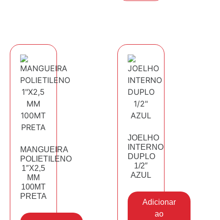
JOELHO
INTERNO
MANGUEIRA
DUPLO
POLIETILENO
1/2″
1″X2,5
AZUL
MM
100MT
PRETA
Adicionar
ao