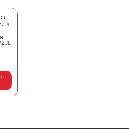
OR
 AZUL
o