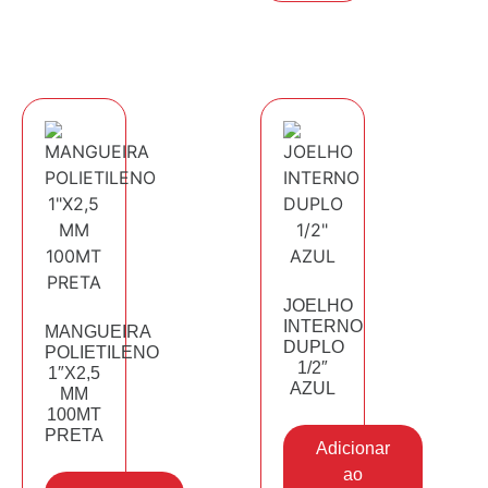
JOELHO
INTERNO
MANGUEIRA
DUPLO
POLIETILENO
1/2″
1″X2,5
AZUL
MM
100MT
PRETA
Adicionar
ao