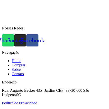
Nossas Redes:
hatsapp
Instagram
Facebook
Navegação
Home
Comprar
Sobre
Contato
Endereço
Rua: Augusto Becker 435 | Jardins CEP: 88730-000 São
Ludgero/SC
Política de Privacidade