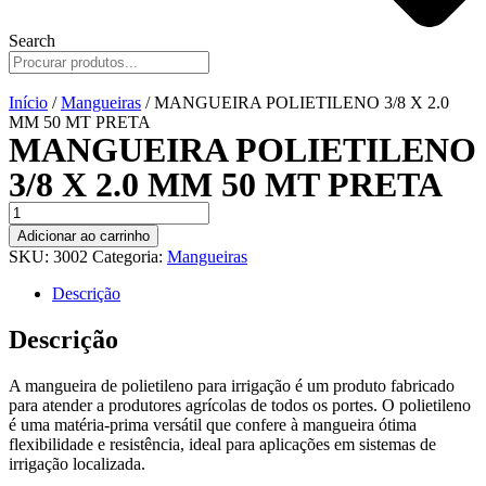
Search
Início
/
Mangueiras
/ MANGUEIRA POLIETILENO 3/8 X 2.0
MM 50 MT PRETA
MANGUEIRA POLIETILENO
3/8 X 2.0 MM 50 MT PRETA
MANGUEIRA
POLIETILENO
Adicionar ao carrinho
3/8
SKU:
3002
Categoria:
Mangueiras
X
2.0
Descrição
MM
50
Descrição
MT
PRETA
A mangueira de polietileno para irrigação é um produto fabricado
quantidade
para atender a produtores agrícolas de todos os portes. O polietileno
é uma matéria-prima versátil que confere à mangueira ótima
flexibilidade e resistência, ideal para aplicações em sistemas de
irrigação localizada.