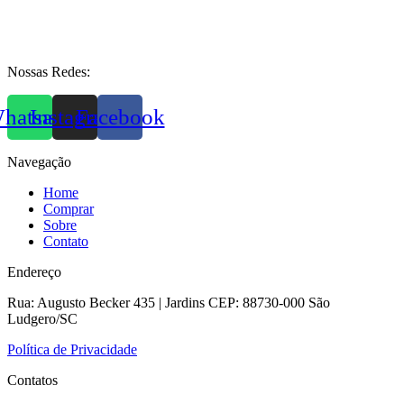
Nossas Redes:
hatsapp
Instagram
Facebook
Navegação
Home
Comprar
Sobre
Contato
Endereço
Rua: Augusto Becker 435 | Jardins CEP: 88730-000 São
Ludgero/SC
Política de Privacidade
Contatos