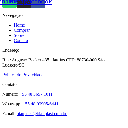
hatsapp
Instagram
Facebook
Navegação
Home
Comprar
Sobre
Contato
Endereço
Rua: Augusto Becker 435 | Jardins CEP: 88730-000 São
Ludgero/SC
Política de Privacidade
Contatos
Numero:
+55 48 3657.1011
Whatsapp:
+55 48 99905-6441
E-mail:
bianplast@bianplast.com.br