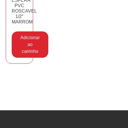
ESFERA
PVC
ROSCAVEL
1/2″
MARROM
Adicionar
ao
carrinho