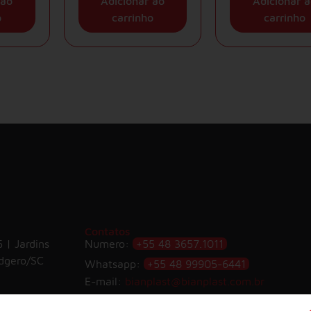
 ao
Adicionar ao
Adicionar a
o
carrinho
carrinho
Contatos
 | Jardins
Numero:
+55 48 3657.1011
dgero/SC
Whatsapp:
+55 48 99905-6441
E-mail:
bianplast@bianplast.com.br