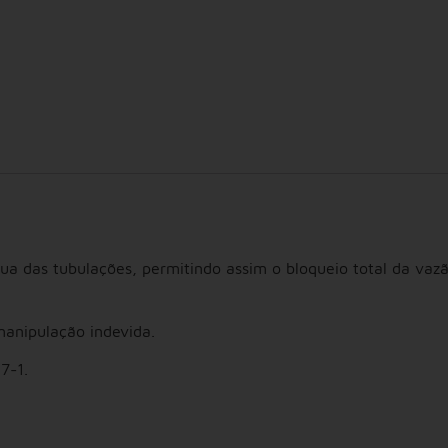
gua das tubulações, permitindo assim o bloqueio total da va
manipulação indevida.
7-1.