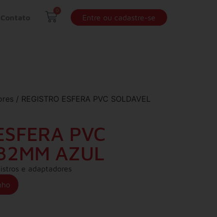
0
Contato
Entre ou cadastre-se
ores
/ REGISTRO ESFERA PVC SOLDAVEL
ESFERA PVC
 32MM AZUL
istros e adaptadores
nho