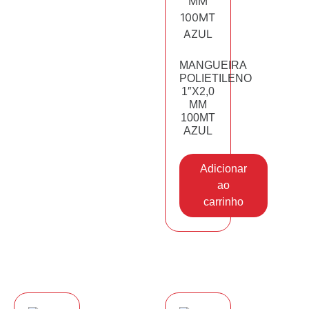
MANGUEIRA
POLIETILENO
1″X2,0
MM
100MT
AZUL
Adicionar
ao
carrinho