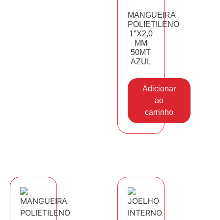
MANGUEIRA
POLIETILENO
1″X2,0
MM
50MT
AZUL
Adicionar
ao
carrinho