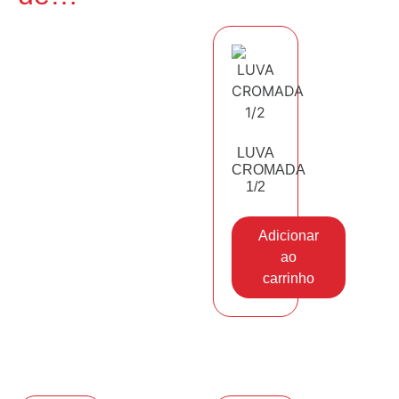
LUVA
CROMADA
1/2
Adicionar
ao
carrinho