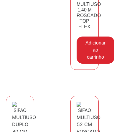
MULTIUSO
1,40 M
ROSCADO
TOP
FLEX
Adicionar
ao
carrinho