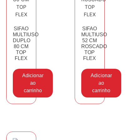
SIFAO
SIFAO
MULTIUSO
MULTIUSO
DUPLO
52 CM
80 CM
ROSCADO
TOP
TOP
FLEX
FLEX
Adicionar
Adicionar
ao
ao
carrinho
carrinho