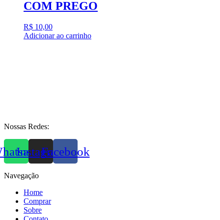
COM PREGO
R$
10,00
Adicionar ao carrinho
Nossas Redes:
hatsapp
Instagram
Facebook
Navegação
Home
Comprar
Sobre
Contato